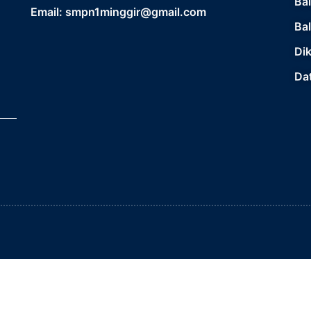
Ba
Email: smpn1minggir@gmail.com
Ba
Di
Da