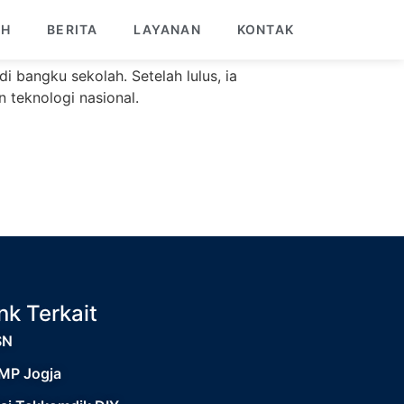
AH
BERITA
LAYANAN
KONTAK
 bangku sekolah. Setelah lulus, ia
n teknologi nasional.
nk Terkait
SN
MP Jogja