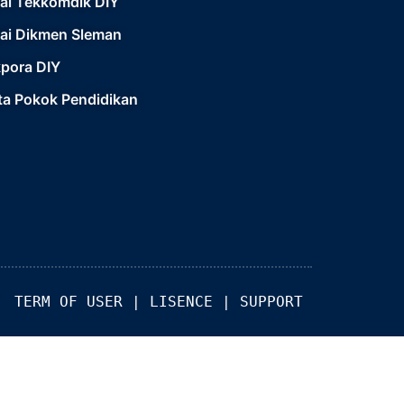
lai Tekkomdik DIY
lai Dikmen Sleman
kpora DIY
ta Pokok Pendidikan
TERM OF USER
 | 
LISENCE
 | 
SUPPORT